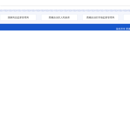
国家药品监督管理局
西藏自治区人民政府
西藏自治区市场监督管理局
版权所有 西
地址：拉萨市城关区林廓北路27号 电话：0891-6811252(咨
藏ICP备07000001号 网站标识码：5400000044
藏公网安备 54010