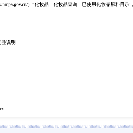
w.nmpa.gov.cn/）“化妆品—化妆品查询—已使用化妆品原料目录”
整说明
cx