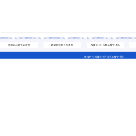
国家药品监督管理局
西藏自治区人民政府
西藏自治区市场监督管理局
版权所有 西藏自治区药品监督管理局
地址：拉萨市城关区林廓北路27号 电话：0891-6811252(咨询网站相关问题） 0891-6837705
藏ICP备07000001号 网站标识码：5400000044
藏公网安备 54010202000208号
西藏互联网违法和不