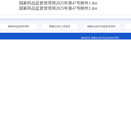
国家药品监督管理局2025年第47号附件1.doc
国家药品监督管理局2025年第47号附件2.doc
国家药品监督管理局
西藏自治区人民政府
西藏自治区市场监督管理局
版权所有 西藏自治区药品监督管理局
地址：拉萨市城关区林廓北路27号 电话：0891-6811252(咨询网站相关问题） 0891-6837705
藏ICP备07000001号 网站标识码：5400000044
藏公网安备 54010202000208号
西藏互联网违法和不