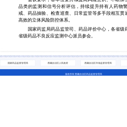
品类的监测和信号分析评估，持续提升持有人药物
戒、药品抽验、检查巡查、日常监管等多手段相互贯
高效的立体风险防控体系。
国家药监局药品监管司、药品评价中心，各省级药
省级药品不良反应监测中心派员参会。
国家药品监督管理局
西藏自治区人民政府
西藏自治区市场监督管理局
版权所有 西藏自治区药品监督管理局
地址：拉萨市城关区林廓北路27号 电话：0891-6811252(咨询网站相关问题） 0891-6837705（咨询业务相关问
藏ICP备07000001号 网站标识码：5400000044
藏公网安备 54010202000208号
西藏互联网违法和不良信息举报中