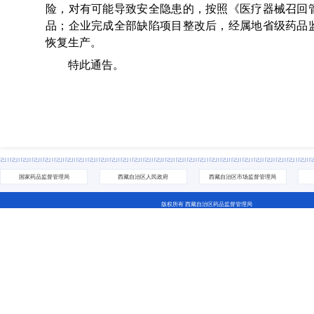
险，对有可能导致安全隐患的，按照《医疗器械召回
品；企业完成全部缺陷项目整改后，经属地省级药品
恢复生产。
特此通告。
国家药品监督管理局
西藏自治区人民政府
西藏自治区市场监督管理局
版权所有 西藏自治区药品监督管理局
地址：拉萨市城关区林廓北路27号 电话：0891-6811252(咨询网站相关问题） 0891-6837705（咨询业务相关问
藏ICP备07000001号 网站标识码：5400000044
藏公网安备 54010202000208号
西藏互联网违法和不良信息举报中