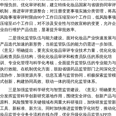
申报负担。优化审评机制，建立特殊化妆品国家与省级协同审评
机制，推进审评资源整合；对注册变更事项实施分类管理，将高
风险事项审评时限由90个工作日压缩至60个工作日，低风险事项
压缩至45个工作日，对不涉及安全性与功效宣称的变更，允许企
业自行维护产品信息，显著提升审批效率。
二是强化监管队伍与能力建设。面对化妆品产业快速发展与
产品迭代加速的新形势，当前监管队伍的能力仍需进一步加强。
《意见》明确提出，要充实化妆品审评专业技术力量，优化化妆
品检查员队伍结构，强化化妆品审评和检查员队伍的系统化培
训、专业化管理与科学化考核，全面提升监管队伍的专业能力与
执行效能。在机制优化方面，鼓励省级药品监管部门之间深化交
流协作，加强资源共享、信息互通与监管协同，积极探索监管模
式创新，构建协同高效、联动一体的现代化监管体系。
三是加强监管科学研究与智慧监管建设。《意见》明确要充
分发挥监管科学创新研究基地作用，围绕安全评估、创新产品与
原料、风险预警等关键领域布局重大科研项目，加快研发监管新
工具、新标准、新方法。同时加快推进监管数字化转型，推动化
妆品监管全业务全流程在线办理，优化升级化妆品监管APP功