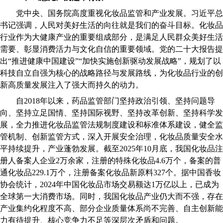
党中央、国务院高度重视化妆品监管和产业发展。习近平总
书记强调，人民对美好生活的向往就是我们的奋斗目标。化妆品
行业作为大健康产业的重要组成部分，是满足人民群众美好生活
需要、彰显消费活力与文化自信的重要领域。党的二十大报告提
出“推进健康中国建设”“加快实施创新驱动发展战略”，规划了以
科技自立自强为核心的战略路径与发展路线，为化妆品行业的创
新高质量发展注入了强大而持久的动力。
自2018年以来，药品监管部门坚持政治引领、坚持问题导
向、坚持立足国情、坚持国际视野、坚持改革创新、坚持科学发
展，全力推进化妆品监管法规制度建设和标准体系建设，健全监
管机制、创新监管方式，深入开展安全治理，化妆品质量安全水
平持续提升，产业蓬勃发展。截至2025年10月底，我国化妆品注
册人备案人企业2万余家，注册的特殊化妆品4.6万个，备案的普
通化妆品229.1万个，注册备案化妆品新原料327个。据中国香妆
协会统计，2024年中国化妆品市场交易额达1万亿以上，已成为
全球第一大消费市场。同时，我国化妆品产业仍大而不强，存在
产业集约化程度不高、部分企业质量体系尚不完善、自主创新能
力有待提升、核心竞争力不足等深层次矛盾和问题。