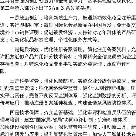
业具有更强的创新创造力和全球竞争力，基本实现监管现代化。
第二至第六部分提出了5方面24条改革举措。
一是鼓励创新，培育新质生产力。畅通新功效化妆品注册渠
道，实行即报即审；鼓励国际化妆品新品在中国首发，免于提交
境外上市销售证明；促进银发经济，支持针对老年群体的产品研
发；创新化妆品标签管理、个性化服务方式等。
二是提质增效，优化注册备案管理。简化注册备案资料，允
许配方近似产品共用部分技术资料；将原料安全信息调整为企业
存档备查；对特殊化妆品变更事项实施分类管理，压缩审评时
限。
三是科学监管，强化风险防控。实施企业分级分类监管，合
理配置监管资源；强化网络经营监管，健全“以网管网”机制，压
实平台责任；完善不良反应监测体系，强化监测数据的分析、评
价与应用；推动注册备案延伸检查，构建全链条风险防控体系。
四是技术保障，夯实监管基础。强化审评和检查员队伍的管
理与培训；建立“国家局-省局”协同审评机制；完善标准体系，
加快建设强制性国家标准；深化监管科学研究，推动新工具、新
标准的研发与应用；提升智慧化监管水平，加快人工智能技术在