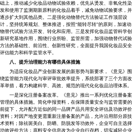
础上，推动减少化妆品动物试验依赖，优先从烫发、非氧化性染
发和使用了监测期新原料的化妆品着手，减免动物试验要求，并
逐步扩大到其他品类。二是强化动物替代方法验证工作顶层设
计，坚持统筹规划、整体推进，按照“能转尽转”的原则，加速动
物替代试验方法开发、转化和应用。三是发挥化妆品监管科学创
新研究基地作用，围绕行业所盼、监管所需，加强动物替代试验
方法的基础性、前沿性、创新性研究，全面提升我国化妆品安全
评估能力和科学监管水平。
八、提升治理能力有哪些具体措施
为适应化妆品产业创新发展的新形势与新要求，《意见》围
绕监管能力现代化与审评审批效率提升，系统部署了三个方面改
革举措，着力构建科学、高效、规范的现代化化妆品治理体系。
一是深化注册备案改革。《意见》推出一系列优化注册备案
管理的具体措施。简化申报资料，在保障质量安全与监管需要的
前提下，允许配方近似的同一品牌产品共用安全评估及功效评价
资料；对因产地变更需重新注册备案的产品，允许沿用部分原技
术资料；除祛斑美白、防晒、防脱发等功效外，企业可自主选择
功效评价方法；原料安全信息改为企业自行存档，切实减轻企业