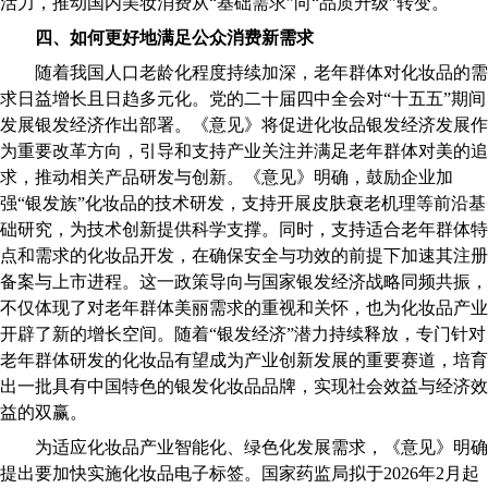
活力，推动国内美妆消费从“基础需求”向“品质升级”转变。
四、如何更好地满足公众消费新需求
随着我国人口老龄化程度持续加深，老年群体对化妆品的需
求日益增长且日趋多元化。党的二十届四中全会对“十五五”期间
发展银发经济作出部署。《意见》将促进化妆品银发经济发展作
为重要改革方向，引导和支持产业关注并满足老年群体对美的追
求，推动相关产品研发与创新。《意见》明确，鼓励企业加
强“银发族”化妆品的技术研发，支持开展皮肤衰老机理等前沿基
础研究，为技术创新提供科学支撑。同时，支持适合老年群体特
点和需求的化妆品开发，在确保安全与功效的前提下加速其注册
备案与上市进程。这一政策导向与国家银发经济战略同频共振，
不仅体现了对老年群体美丽需求的重视和关怀，也为化妆品产业
开辟了新的增长空间。随着“银发经济”潜力持续释放，专门针对
老年群体研发的化妆品有望成为产业创新发展的重要赛道，培育
出一批具有中国特色的银发化妆品品牌，实现社会效益与经济效
益的双赢。
为适应化妆品产业智能化、绿色化发展需求，《意见》明确
提出要加快实施化妆品电子标签。国家药监局拟于2026年2月起