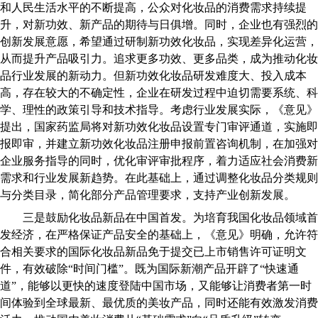
和人民生活水平的不断提高，公众对化妆品的消费需求持续提
升，对新功效、新产品的期待与日俱增。同时，企业也有强烈的
创新发展意愿，希望通过研制新功效化妆品，实现差异化运营，
从而提升产品吸引力。追求更多功效、更多品类，成为推动化妆
品行业发展的新动力。但新功效化妆品研发难度大、投入成本
高，存在较大的不确定性，企业在研发过程中迫切需要系统、科
学、理性的政策引导和技术指导。考虑行业发展实际，《意见》
提出，国家药监局将对新功效化妆品设置专门审评通道，实施即
报即审，并建立新功效化妆品注册申报前置咨询机制，在加强对
企业服务指导的同时，优化审评审批程序，着力适应社会消费新
需求和行业发展新趋势。在此基础上，通过调整化妆品分类规则
与分类目录，简化部分产品管理要求，支持产业创新发展。
三是鼓励化妆品新品在中国首发。为培育我国化妆品领域首
发经济，在严格保证产品安全的基础上，《意见》明确，允许符
合相关要求的国际化妆品新品免于提交已上市销售许可证明文
件，有效破除“时间门槛”。既为国际新潮产品开辟了“快速通
道”，能够以更快的速度登陆中国市场，又能够让消费者第一时
间体验到全球最新、最优质的美妆产品，同时还能有效激发消费