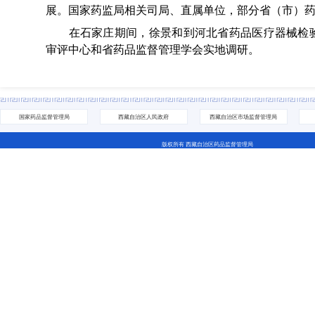
展。国家药监局相关司局、直属单位，部分省（市）
在石家庄期间，徐景和到河北省药品医疗器械检验
审评中心和省药品监督管理学会实地调研。
国家药品监督管理局
西藏自治区人民政府
西藏自治区市场监督管理局
版权所有 西藏自治区药品监督管理局
地址：拉萨市城关区林廓北路27号 电话：0891-6811252(咨询网站相关问题） 0891-6837705（咨询业务相关问
藏ICP备07000001号 网站标识码：5400000044
藏公网安备 54010202000208号
西藏互联网违法和不良信息举报中