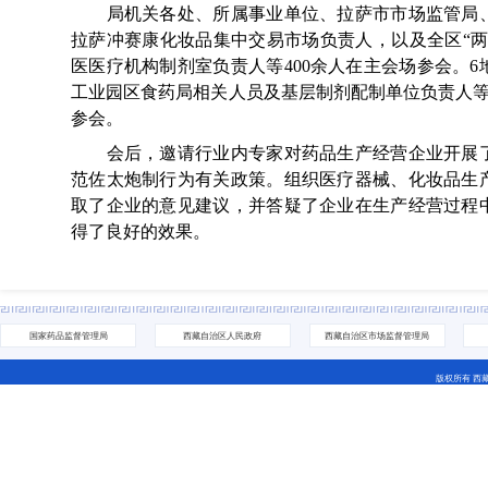
局机关各处、所属事业单位、拉萨市市场监管局、
拉萨冲赛康化妆品集中交易市场负责人，以及全区“两
医医疗机构制剂室负责人等400余人在主会场参会。
工业园区食药局相关人员及基层制剂配制单位负责人等
参会。
会后，邀请行业内专家对药品生产经营企业开展了
范佐太炮制行为有关政策。组织医疗器械、化妆品生
取了企业的意见建议，并答疑了企业在生产经营过程
得了良好的效果。
国家药品监督管理局
西藏自治区人民政府
西藏自治区市场监督管理局
版权所有 西
地址：拉萨市城关区林廓北路27号 电话：0891-6811252(咨
藏ICP备07000001号 网站标识码：5400000044
藏公网安备 54010