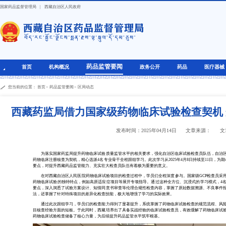
国家药品监督管理局
|
西藏自治区人民政府
药品监管要闻
首页
机构概况
政务公开
药品
医疗器械
您当前的位置：
首页
>
药品监管要闻
>
区局动态
西藏药监局借力国家级药物临床试验检查契机
发布时间：2025年04月14日
文章来源：
文
为落实国家药监局提升药物临床试验质量监管水平的相关要求，强化自治区临床试验检查员队伍，自治区
药物临床注册核查为契机，精心选派4名专业骨干全程跟组学习。此次学习从2025年4月8日持续至11日，为
要点，对提升西藏药品监管能力、充实壮大检查员队伍有着极为重要的意义。
在对西藏自治区人民医院药物临床试验项目的检查过程中，学员们全程深度参与。国家级GCP检查员采用
药物临床试验的独特特点，例如高原适应症项目等展开专项指导。通过这种全方位、沉浸式的学习模式，4
要点，深入洞悉了试验方案设计、知情同意书审查等伦理合规性检查内容，掌握了原始数据溯源、不良事件
法，还掌握了针对特殊项目的差异化检查技能，极大地增强了学习的实际效果。
通过此次跟组学习，学员们的检查能力得到了显著提升，系统掌握了药物临床试验检查的规范流程、风险
目核查经验方面的短板。于此同时，西藏培养出了具备实战经验的临床试验检查员，有效缓解了药物临床试
药物临床试验检查储备了核心力量，为后续提升药品监管水平筑牢根基。