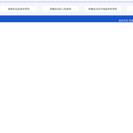
国家药品监督管理局
西藏自治区人民政府
西藏自治区市场监督管理局
版权所有 西
地址：拉萨市城关区林廓北路27号 电话：0891-6811252(咨
藏ICP备07000001号 网站标识码：5400000044
藏公网安备 54010