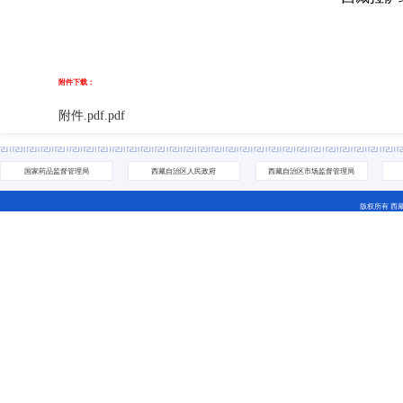
附件下载：
附件.pdf.pdf
国家药品监督管理局
西藏自治区人民政府
西藏自治区市场监督管理局
版权所有 西
地址：拉萨市城关区林廓北路27号 电话：0891-6811252(咨
藏ICP备07000001号 网站标识码：5400000044
藏公网安备 54010