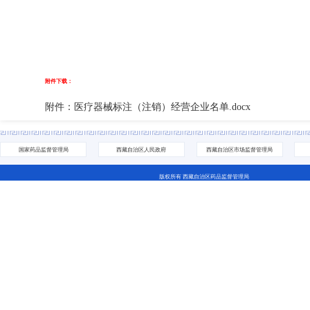
附件下载：
附件：医疗器械标注（注销）经营企业名单.docx
国家药品监督管理局
西藏自治区人民政府
西藏自治区市场监督管理局
版权所有 西藏自治区药品监督管理局
地址：拉萨市城关区林廓北路27号 电话：0891-6811252(咨询网站相关问题） 0891-6837705（咨询业务相关问
藏ICP备07000001号 网站标识码：5400000044
藏公网安备 54010202000208号
西藏互联网违法和不良信息举报中