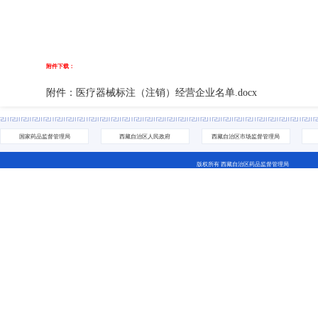
附件下载：
附件：医疗器械标注（注销）经营企业名单.docx
国家药品监督管理局
西藏自治区人民政府
西藏自治区市场监督管理局
版权所有 西藏自治区药品监督管理局
地址：拉萨市城关区林廓北路27号 电话：0891-6811252(咨询网站相关问题） 0891-6837705
藏ICP备07000001号 网站标识码：5400000044
藏公网安备 54010202000208号
西藏互联网违法和不