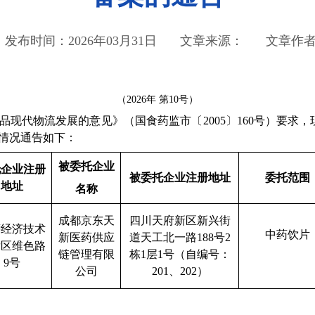
发布时间：2026年03月31日
文章来源：
文章作
（2026年 第10号）
代物流发展的意见》（国食药监市〔2005〕160号）要求，
情况通告如下：
被委托企业
托企业注册
被委托企业注册地址
委托范围
地址
名称
成都京东天
四川天府新区新兴街
萨经济技术
中药饮片
新医药供应
道天工北一路188号2
发区维色路
链管理有限
栋1层1号（自编号：
9号
公司
201、202）