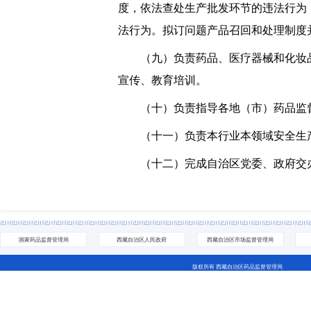
度，依法查处生产批发环节的违法行为
法行为。拟订问题产品召回和处理制度
（九）负责药品、医疗器械和化妆品
宣传、教育培训。
（十）负责指导各地（市）药品监
（十一）负责本行业本领域安全生产
（十二）完成自治区党委、政府交
国家药品监督管理局
西藏自治区人民政府
西藏自治区市场监督管理局
版权所有 西藏自治区药品监督管理局
地址：拉萨市城关区林廓北路27号 电话：0891-6811252(咨询网站相关问题） 0891-6837705
藏ICP备07000001号 网站标识码：5400000044
藏公网安备 54010202000208号
西藏互联网违法和不