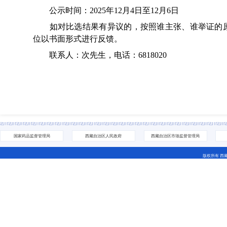
公示时间：2025年12月4日至12月6日
如对比选结果有异议的，按照谁主张、谁举证的原
位以书面形式进行反馈。
联系人：次先生，电话：6818020
国家药品监督管理局
西藏自治区人民政府
西藏自治区市场监督管理局
版权所有 西
地址：拉萨市城关区林廓北路27号 电话：0891-6811252(咨
藏ICP备07000001号 网站标识码：5400000044
藏公网安备 54010