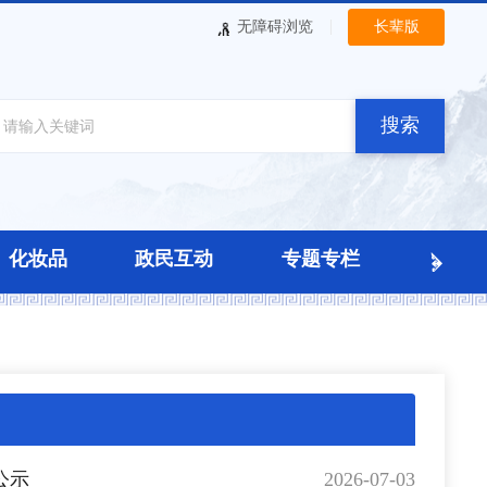
|
无障碍浏览
长辈版
搜索
化妆品
政民互动
专题专栏
2026-07-03
公示