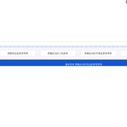
国家药品监督管理局
西藏自治区人民政府
西藏自治区市场监督管理局
版权所有 西藏自治区药品监督管理局
地址：拉萨市城关区林廓北路27号 电话：0891-6811252(咨询网站相关问题） 0891-6837705（咨询业务相关问
藏ICP备07000001号 网站标识码：5400000044
藏公网安备 54010202000208号
西藏互联网违法和不良信息举报中