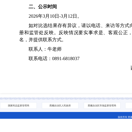
二、公示时间
2026年3月10日-3月12日。
如对比选结果存有异议，请以电话、来访等方式
册和监管处反映。反映情况要实事求是、客观公正
名，并提供联系方式。
联系人：牛老师
联系电话：0891-6818037
国家药品监督管理局
西藏自治区人民政府
西藏自治区市场监督管理局
版权所有 西
地址：拉萨市城关区林廓北路27号 电话：0891-6811252(咨
藏ICP备07000001号 网站标识码：5400000044
藏公网安备 54010